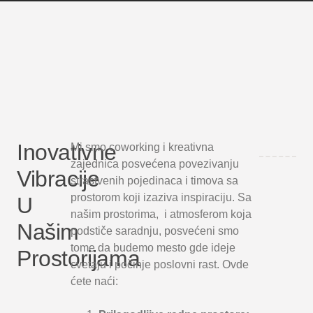
Inovativne
Mi smo coworking i kreativna
zajednica posvećena povezivanju
Vibracije
strastvenih pojedinaca i timova sa
prostorom koji izaziva inspiraciju. Sa
U
našim prostorima, i atmosferom koja
Našim
podstiče saradnju, posvećeni smo
tome da budemo mesto gde ideje
Prostorijama
cvetaju i počinje poslovni rast. Ovde
ćete naći: