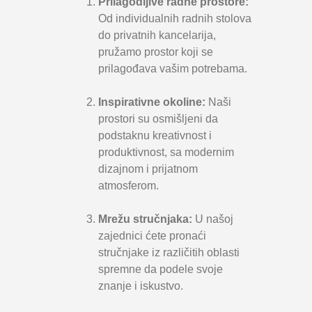
Prilagodljive radne prostore:
Od individualnih radnih stolova
do privatnih kancelarija,
pružamo prostor koji se
prilagođava vašim potrebama.
Inspirativne okoline:
Naši
prostori su osmišljeni da
podstaknu kreativnost i
produktivnost, sa modernim
dizajnom i prijatnom
atmosferom.
Mrežu stručnjaka:
U našoj
zajednici ćete pronaći
stručnjake iz različitih oblasti
spremne da podele svoje
znanje i iskustvo.