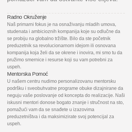
Radno Okruženje
Naš primarni fokus je na osnaživanju mladih umova,
studenata i ambicioznih kompanija koje su odlučne da
se probiju na globalno tržište. Bilo da ste početnik
preduzetnik sa revolucionarnom idejom ili osnovana
kompanija koja želi da se okrene i inovira, mi smo tu da
pružimo smernice i resurse koji su vam potrebni za
uspeh.
Mentorska Pomoć
U našem centru nudimo personalizovanu mentorsku
podršku i sveobuhvatne programe obuke dizajnirane da
neguju vaše poslovanje od koncepta do realizacije. Naši
iskusni mentori donose bogato znanje i stručnost na sto,
pomažući vam da se snađete u izazovima
preduzetništva i da maksimizirate svoj potencijal za
uspeh.