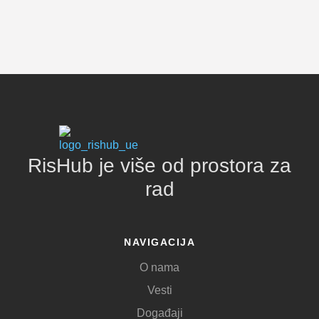
RisHub je više od prostora za
rad
NAVIGACIJA
O nama
Vesti
Događaji