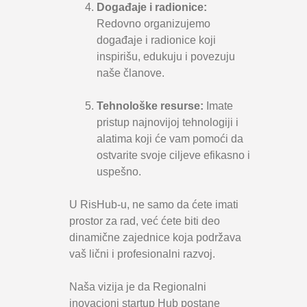
Dogаđаje i radionice:
Redovno organizujemo
događaje i radionice koji
inspirišu, edukuju i povezuju
naše članove.
Tehnološke resurse:
Imate
pristup najnovijoj tehnologiji i
alatima koji će vam pomoći da
ostvarite svoje ciljeve efikasno i
uspešno.
U RisHub-u, ne samo da ćete imati
prostor za rad, već ćete biti deo
dinamične zajednice koja podržava
vaš lični i profesionalni razvoj.
Naša vizija je da Regionalni
inovacioni startup Hub postane