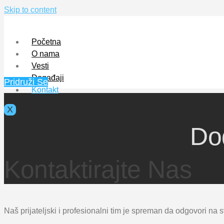
Skip to content
Početna
O nama
Vesti
Događaji
Pridruži Se
Kontakt
X
Do
Kontaktirajte Nas
Naš prijateljski i profesionalni tim je spreman da odgovori na 