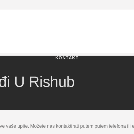
KONTAKT
đi U Rishub
sve vaše upite. Možete nas kontaktirati putem putem telefona ili 