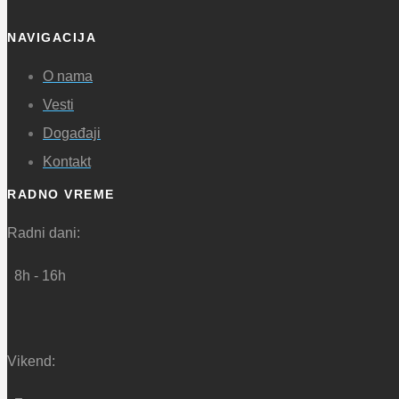
NAVIGACIJA
O nama
Vesti
Događaji
Kontakt
RADNO VREME
Radni dani:
8h - 16h
Vikend: