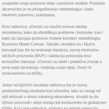
unaprede svoje poslovne ideje i poslovne modele. Poseban
akcenat bio je na prilagođavanju metodologija i alata
lokalnim uslovima i potrebama.
Kroz radionice, učesnici su naučili osnove startap
ekosistema, kako da identifikuju probleme i korisnike, kao i
kako da razvijaju poslovne modele koristeći metodologiju
Business Model Canvas. Takođe, obrađeni su i ključni
koncepti kao što su testiranje hipoteza, razvoj minimalno
održivih proizvoda (MVP) i validacija proizvoda kroz
korisničke intervjue. Učesnici su stekli i praktično znanje o
tome kako da kreiraju i testiraju svoje ideje, čineći ih
konkurentnim na tržištu.
Jedan od ključnih rezultata radionica bio je razvoj
preduzetničkog mindseta kod učesnika. Iako su mnogi od
njih delovali u okviru lokalnog ekosistema, shvatili su da
njihovi proizvodi i ideje moraju biti konkurentni na globalnom
tržištu. Kroz ove radionice, učesnici su postali svesni da