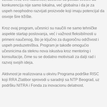
konkurencija nije samo lokalna, već globalna i da je za
uspeh neophodno razvijati proizvode koji imaju potencijal da
osvoje šire tržište.
Kroz ovaj program, učesnici su naučili ne samo tehničke
aspekte startap poslovanja, već i važnost fleksibilnosti u
primeni naučenog, što je ključno za dugoročnu održivost i
uspeh preduzetništva. Program je takođe omogućio
učesnicima da steknu nova iskustva kroz mentoring i
konsultacije, čime su se dodatno motivisali za dalji rad i
razvoj svojih ideja.
Aktivnost je realizovana u okviru Programa podrške RISC
koji RRA Zlatibor sprovodi u saradnji sa NTP Beograd, uz
podršku NITRA i Fonda za inovacionu delatnost.