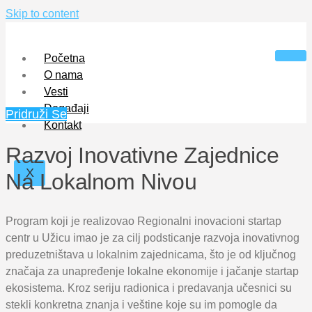
Skip to content
Početna
O nama
Vesti
Događaji
Pridruži Se
Kontakt
Razvoj Inovativne Zajednice
X
Na Lokalnom Nivou
Program koji je realizovao Regionalni inovacioni startap
centr u Užicu imao je za cilj podsticanje razvoja inovativnog
preduzetništava u lokalnim zajednicama, što je od ključnog
značaja za unapređenje lokalne ekonomije i jačanje startap
ekosistema. Kroz seriju radionica i predavanja učesnici su
stekli konkretna znanja i veštine koje su im pomogle da